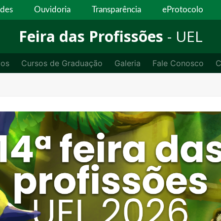
ades
Ouvidoria
Transparência
eProtocolo
Feira das Profissões
- UEL
vos
Cursos de Graduação
Galeria
Fale Conosco
C