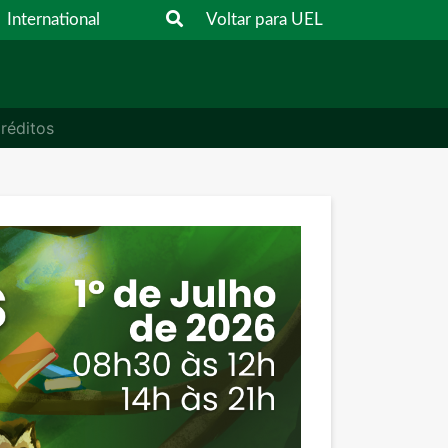
International
Voltar para UEL
réditos